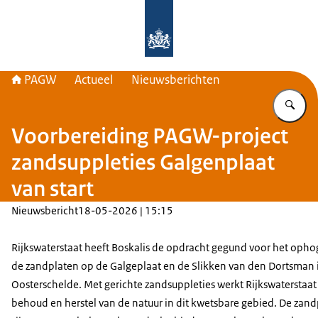
Naar de homepage van PAGW
PAGW
Actueel
Nieuwsberichten
Vu
Voorbereiding PAGW-project
zandsuppleties Galgenplaat
van start
Nieuwsbericht
18-05-2026 | 15:15
Rijkswaterstaat heeft Boskalis de opdracht gegund voor het oph
de zandplaten op de Galgeplaat en de Slikken van den Dortsman 
Oosterschelde. Met gerichte zandsuppleties werkt Rijkswaterstaat
behoud en herstel van de natuur in dit kwetsbare gebied. De zan