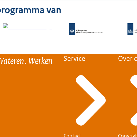
 programma van
Wateren. Werken
Service
Over d
Contact
Copyrig