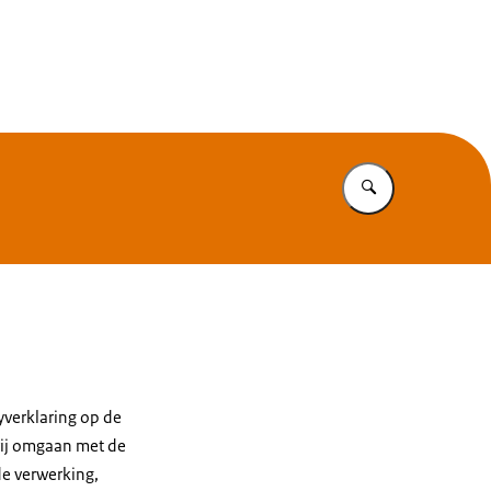
Vul in wat u z
yverklaring op de
 wij omgaan met de
e verwerking,