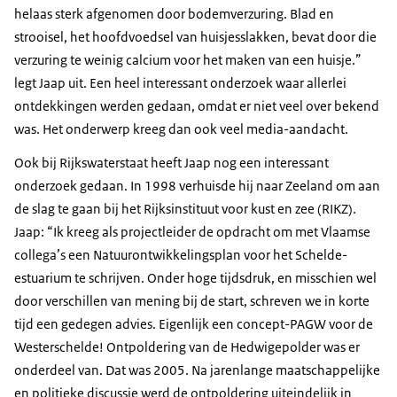
helaas sterk afgenomen door bodemverzuring. Blad en
strooisel, het hoofdvoedsel van huisjesslakken, bevat door die
verzuring te weinig calcium voor het maken van een huisje.”
legt Jaap uit. Een heel interessant onderzoek waar allerlei
ontdekkingen werden gedaan, omdat er niet veel over bekend
was. Het onderwerp kreeg dan ook veel media-aandacht.
Ook bij Rijkswaterstaat heeft Jaap nog een interessant
onderzoek gedaan. In 1998 verhuisde hij naar Zeeland om aan
de slag te gaan bij het Rijksinstituut voor kust en zee (RIKZ).
Jaap: “Ik kreeg als projectleider de opdracht om met Vlaamse
collega’s een Natuurontwikkelingsplan voor het Schelde-
estuarium te schrijven. Onder hoge tijdsdruk, en misschien wel
door verschillen van mening bij de start, schreven we in korte
tijd een gedegen advies. Eigenlijk een concept-PAGW voor de
Westerschelde! Ontpoldering van de Hedwigepolder was er
onderdeel van. Dat was 2005. Na jarenlange maatschappelijke
en politieke discussie werd de ontpoldering uiteindelijk in