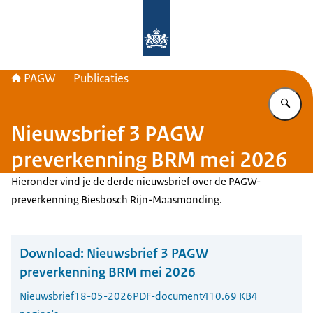
Naar de homepage van PAGW
PAGW
Publicaties
Vu
Nieuwsbrief 3 PAGW
preverkenning BRM mei 2026
Hieronder vind je de derde nieuwsbrief over de PAGW-
preverkenning Biesbosch Rijn-Maasmonding.
Download:
Nieuwsbrief 3 PAGW
preverkenning BRM mei 2026
Nieuwsbrief
18-05-2026
PDF-document
410.69 KB
4