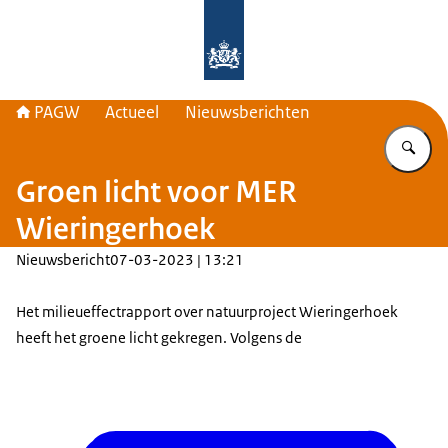
Naar de homepage van PAGW
PAGW
Actueel
Nieuwsberichten
Vu
Groen licht voor MER
Wieringerhoek
Nieuwsbericht
07-03-2023 | 13:21
Het milieueffectrapport over natuurproject Wieringerhoek
heeft het groene licht gekregen. Volgens de