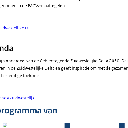
 in een verbonden delta
pgenomen in de PAGW-maatregelen.
n voeding...
erde leefomgeving.
idwestelijke D...
nd tot stilstaand
nd tot slib.
nda
or alles dat
en groeit.
jn onderdeel van de Gebiedsagenda Zuidwestelijke Delta 2050. De
n in de Zuidwestelijke Delta en geeft inspiratie om met de gezamenl
werken en andere aanpassingen
tbestendige toekomst.
et ecologisch systeem
, want getijdenwerking
e zoet-zout overgangen zijn verdwenen.
nda Zuidwestelijk...
n projecten om de unieke
 programma van
 herstellen door leefgebieden te verbeteren en waar
iek en verbindingen te herstellen.