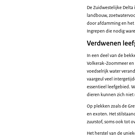
het Waddengeb
De Zuidwestelijke Delta 
Zuidwestelijke 
landbouw, zoetwatervoor
De Zuidwesteli
door afdamming en het o
Rijn-, Maas- e
Ingrepen die nodig ware
Dat is het gebi
Verdwenen leef
zoete rivieren 
In een deel van de bekk
Daar waar rivie
Volkerak-Zoommeer en he
vinden natuurli
voedselrijk water veran
zoals getijdenw
vaargeul veel intergeti
zeewater het la
essentieel leefgebied. 
dieren kunnen zich niet 
Dit zorgt voor 
Op plekken zoals de Gre
De rivieren en 
en exoten. Het stilstaan
organische stof
zuurstof, soms ook tot o
en mineralen m
Het herstel van de unie