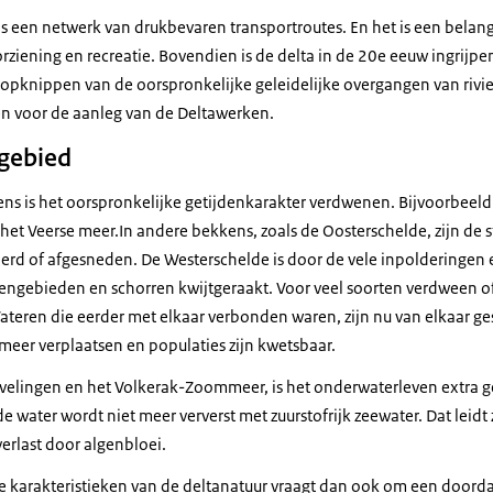
ied en de
is een netwerk van drukbevaren transportroutes. En het is een belangr
Delta.
ziening en recreatie. Bovendien is de delta in de 20e eeuw ingrijp
jke Delta omvat de
pknippen van de oorspronkelijke geleidelijke overgangen van rivier 
n Scheldemonding.
n voor de aanleg van de Deltawerken.
ed waar de grote
gebied
uitmonden in de zoute zee.
ens is het oorspronkelijke getijdenkarakter verdwenen. Bijvoorbeeld
r en zee verbonden zijn,
t Veerse meer.In andere bekkens, zoals de Oosterschelde, zijn de
jke processen plaats...
derd of afgesneden. De Westerschelde is door de vele inpolderingen 
erking, waarbij het
jdengebieden en schorren kwijtgeraakt. Voor veel soorten verdween o
nd indringt.
Wateren die eerder met elkaar verbonden waren, zijn nu van elkaar g
meer verplaatsen en populaties zijn kwetsbaar.
uniek leefgebied.
velingen en het Volkerak-Zoommeer, is het onderwaterleven extra g
de zee brengen allerlei
de water wordt niet meer ververst met zuurstofrijk zeewater. Dat leid
fen...
verlast door algenbloei.
et zich mee.
ke karakteristieken van de deltanatuur vraagt dan ook om een door