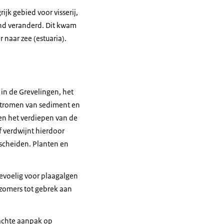
ijk gebied voor visserij,
end veranderd. Dit kwam
naar zee (estuaria).
 in de Grevelingen, het
 stromen van sediment en
en het verdiepen van de
f verdwijnt hierdoor
escheiden. Planten en
evoelig voor plaagalgen
t zomers tot gebrek aan
dachte aanpak op