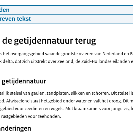
den
ke Delta video PAGW
reven tekst
3
mp4
416.9 MB
matische Aanpak Grote
we met het rijk, de...
de getijdennatuur terug
chappelijke organisaties
 is het overgangsgebied waar de grootste rivieren van Nederland en 
gezonde en veerkrachtige...
 delta, dat zich uitstrekt over Zeeland, de Zuid-Hollandse eilanden e
engaat met
 getijdennatuur
economie.
jving
rlijk stelsel van geulen, zandplaten, slikken en schorren. Dit stelsel
twintig projecten uit
d. Afwisselend staat het gebied onder water en valt het droog. Dit 
teren van Nederland.
efgebied voor zeedieren en vogels. Met kraamkamers voor jonge vis,
n zijn: het
n rustgebieden voor zeehonden.
d, de grote rivieren...
anderingen