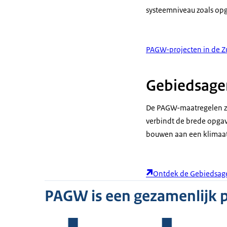
Daardoor is er
systeemniveau zoals o
een rijkdom aa
in een gevarie
PAGW-projecten in de Zu
Van snelstrome
water en van za
Gebiedsage
Een paradijs vo
zwemt, nestelt 
De PAGW-maatregelen zi
verbindt de brede opgave
Door de Delta
bouwen aan een klimaa
functioneert h
niet goed meer
ontbreekt en d
Ontdek de Gebiedsage
PAGW werkt aa
PAGW is een gezamenlijk
deltanatuur te
mogelijk dynam