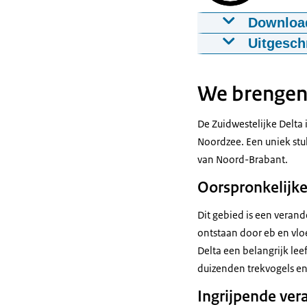
Downloa
Zuidwestelij
Uitgesch
08-02-2024
2:5
In de Program
Wateren werken 
Download
We brengen 
regio en maats
Ondertiteling
De Zuidwestelijke Delta
samen aan een 
srt
3.5 KB
Noordzee. Een uniek stuk
waternatuur.
van Noord-Brabant.
Download
Eentje die sam
Oorspronkelijke
een krachtige 
Audiobeschri
Dit gebied is een verande
We voeren ruim 
mp3
5.1 MB
ontstaan door eb en vloe
in de grote wa
Download
Delta een belangrijk le
De grote watere
duizenden trekvogels e
IJsselmeergebie
Ingrijpende ver