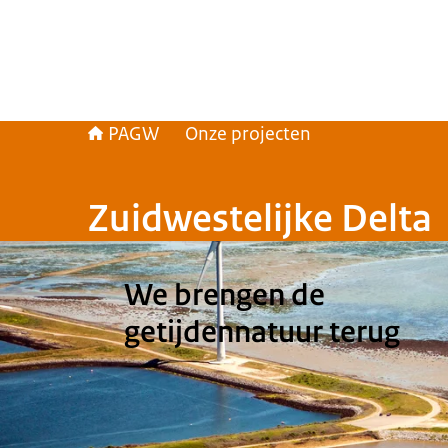
PAGW
Onze projecten
Zuidwestelijke Delta
We brengen de
getijdennatuur terug