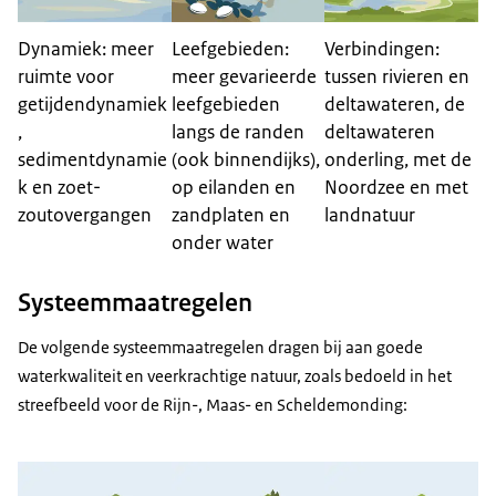
Dynamiek: meer
Leefgebieden:
Verbindingen:
ruimte voor
meer gevarieerde
tussen rivieren en
getijdendynamiek
leefgebieden
deltawateren, de
,
langs de randen
deltawateren
sedimentdynamie
(ook binnendijks),
onderling, met de
k en zoet-
op eilanden en
Noordzee en met
zoutovergangen
zandplaten en
landnatuur
onder water
Systeemmaatregelen
De volgende systeemmaatregelen dragen bij aan goede
waterkwaliteit en veerkrachtige natuur, zoals bedoeld in het
streefbeeld voor de Rijn-, Maas- en Scheldemonding: