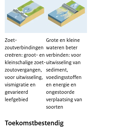
Zoet-
Grote en kleine
zoutverbindingen
wateren beter
creëren: groot- en
verbinden: voor
kleinschalige zoet-
uitwisseling van
zoutovergangen,
sediment,
voor uitwisseling,
voedingsstoffen
vismigratie en
en energie en
gevarieerd
ongestoorde
leefgebied
verplaatsing van
soorten
Toekomstbestendig