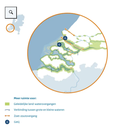
Vergroot afbeelding Een kaart van de Rijn-, Maas- en Scheldemonding die 